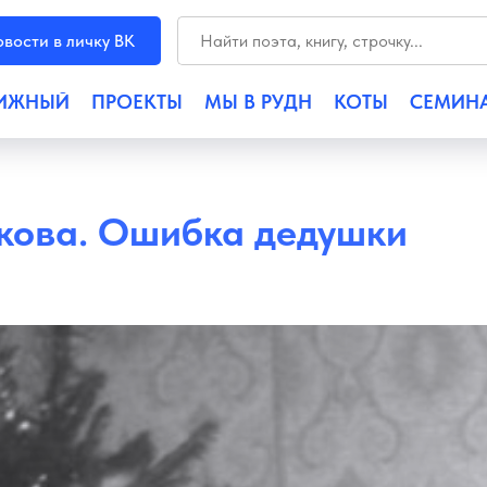
вости в личку ВК
ИЖНЫЙ
ПРОЕКТЫ
МЫ В РУДН
КОТЫ
СЕМИН
кова. Ошибка дедушки