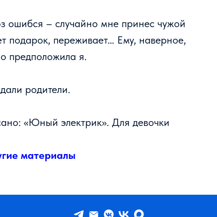
оз ошибся – случайно мне принес чужой
ет подарок, переживает… Ему, наверное,
но предположила я.
ждали родители.
исано: «Юный электрик». Для девочки
угие материалы