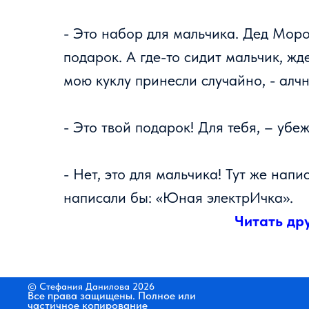
- Это набор для мальчика. Дед Мор
подарок. А где-то сидит мальчик, жд
мою куклу принесли случайно, - алч
- Это твой подарок! Для тебя, – убе
- Нет, это для мальчика! Тут же нап
написали бы: «Юная электрИчка».
Читать
д
р
© Стефания Данилова 2026
Все права защищены. Полное или
частичное копирование