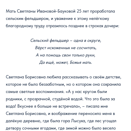
Мать Светланы Ивановой-Бауковой 25 лет проработала
сельским фельдшером, и уважение к этому нелёгкому
благородному труду отразилось позднее в строках дочери:
Сельский фельдшер – одна в округе,
Вёрст исхоженных не сосчитать,
А на помощь свои только руки,
Да ещё, может, Божья мать.
Светлана Борисовна любила рассказывать о своём детстве,
которое не было беззаботным, но о котором она сохранила
самые светлые воспоминания. «А у нас кругом были
родники, с прозрачной, студёной водой. Что это была за
вода! Вкуснее я больше не встречала», – писала мне
Светлана Борисовна, и воображение переносило меня в
далёкую деревню, где была гора Лысуха, где лес угощал
детвору сочными ягодами, где зимой можно было весело