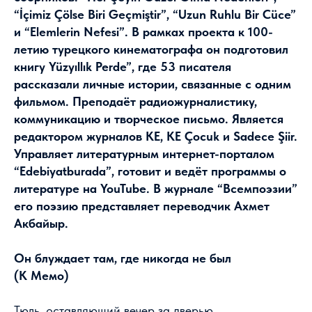
“İçimiz Çölse Biri Geçmiştir”, “Uzun Ruhlu Bir Cüce”
и “Elemlerin Nefesi”. В рамках проекта к 100-
летию турецкого кинематографа он подготовил
книгу Yüzyıllık Perde”, где 53 писателя
рассказали личные истории, связанные с одним
фильмом. Преподаёт радиожурналистику,
коммуникацию и творческое письмо. Является
редактором журналов KE, KE Çocuk и Sadece Şiir.
Управляет литературным интернет-порталом
“Edebiyatburada”, готовит и ведёт программы о
литературе на YouTube. В журнале “Всемпоэзии”
его поэзию представляет переводчик Ахмет
Акбайыр.
Он блуждает там, где никогда не был
(К Мемо)
Тюль, оставляющий вечер за дверью,