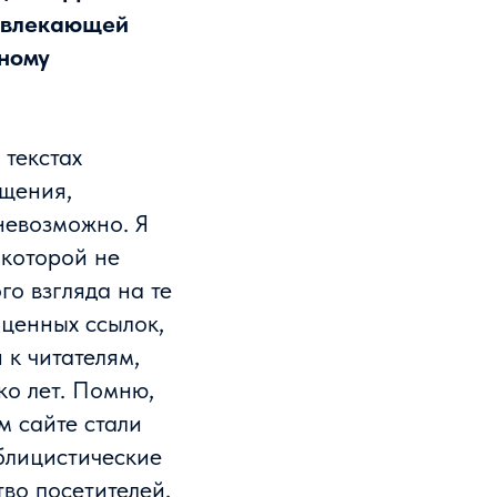
ривлекающей
тному
 текстах
бщения,
невозможно. Я
 которой не
о взгляда на те
 ценных ссылок,
 к читателям,
ко лет. Помню,
м сайте стали
блицистические
во посетителей,