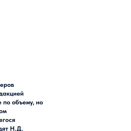
меров
едакцией
 по объему, но
фом
егося
дят Н.Д.