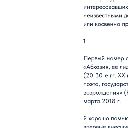
интересовавших
неизвестными д
или косвенно п
1
Первый номер а
«Абхазия, ее л
(20-30-е гг. ХХ
поэта, государс
возрождения» (
марта 2018 г.
Я хорошо помню
впервые внесшу