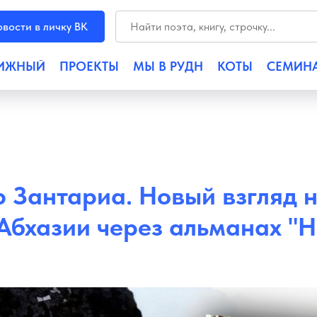
вости в личку ВК
ИЖНЫЙ
ПРОЕКТЫ
МЫ В РУДН
КОТЫ
СЕМИН
 Зантариа. Новый взгляд 
Абхазии через альманах "Н