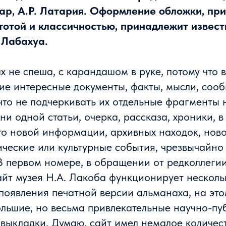
бар, А.Р. Латария. Оформление обложки, п
тотой и классичностью, принадлежит извес
 Лабахуа.
х не спеша, с карандашом в руке, потому что в
кие интересные документы, факты, мысли, соо
что не подчеркивать их отдельные фрагменты 
 ни одной статьи, очерка, рассказа, хроники, в
о новой информации, архивных находок, новог
ические или культурные события, чрезвычайно
В первом номере, в обращении от редколлегии
айт музея Н.А. Лакоба функционирует несколь
появления печатной версии альманаха, на это
ольшие, но весьма привлекательные научно-пу
выкладки. Думаю, сайт имел немалое количест