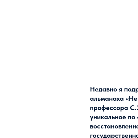
Недавно я под
альманаха «Нес
профессора С.З
уникальное по
восстановленн
государственно