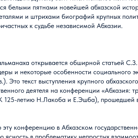
ся белыми пятнами новейшей абхазской истор
еталями и штрихами биографий крупных полит
ричастных к судьбе независимой Абхазии.
льманаха открывается обширной статьей С.З
идеры и некоторые особенности социального э
 в.). Это текст выступления крупного абхазског
твенного деятеля на конференции «Абхазия: т
К 125-летию Н.Лакоба и Е.Эшба), прошедшей 
 эту конференцию в Абхазском государственн
ю ясность в проблематику непростых взаимо