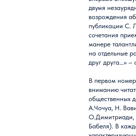
двумя незауряд
возрождения аб
публикации С. Л
сочетания прие
манере талантл
на отдельные ра
друг друга…» – 
В первом номер
вниманию читат
общественных де
А.Чочуа, Н. Вав
О.Димитриади, 
Бабеля). В каж
характеризующи