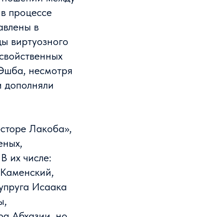
в процессе
авлены в
ды виртуозного
 свойственных
 Эшба, несмотря
и дополняли
сторе Лакоба»,
еных,
В их числе:
.Каменский,
супруга Исаака
ы,
ра Абхазии, но