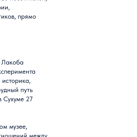
ии,
иков, прямо
. Лакоба
ксперимента
о историка,
рудный путь
в Сухуме 27
ом музее,
отношений между