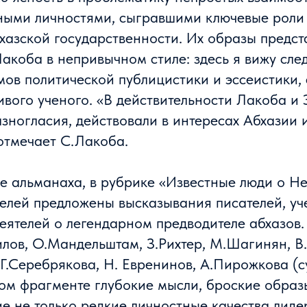
ными личностями, сыгравшими ключевые роли 
хазской государственности. Их образы предст
акоба в непривычном стиле: здесь я вижу сле
мов политической публицистики и эссеистики,
ивого ученого. «В действительности Лакоба и
зногласия, действовали в интересах Абхазии 
отмечает С.Лакоба.
е альманаха, в рубрике «Известные люди о Не
елей предложены высказывания писателей, уч
ятелей о легендарном предводителе абхазов. 
илов, О.Мандельштам, З.Рихтер, М.Шагинян, В
Г.Серебрякова, Н. Евренинов, А.Пирожкова (
дом фрагменте глубокие мысли, броские образ
е не только редкие личностные качества лиде