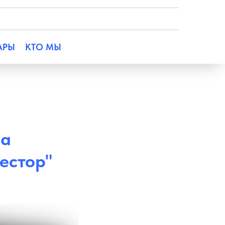
АРЫ
КТО МЫ
на
естор"