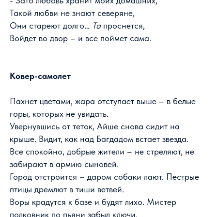
- Зато любовь хранит моих домашних,
Такой любви не знают северяне,
Они стареют долго…
Та
проснется,
Войдет во двор – и все поймет сама.
Ковер-самолет
Пахнет цветами, жара отступает выше – в белые
горы, которых не увидать.
Увернувшись от теток, Айше снова сидит на
крыше. Видит, как над Багдадом встает звезда.
Все спокойно, добрые жители – не стреляют, не
забирают в армию сыновей.
Город отстроится – даром собаки лают. Пестрые
птицы дремлют в тиши ветвей.
Воры крадутся к базе и будят лихо. Мистер
полковник по пьяни забыл ключи.