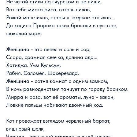
Не читай стихи на гяурском и не пиши.
Вот тебе миска риса, готовь пилав,
Рожай мальчиков, старься, ж
а
ркое отпылав...
До хадиса Пророка таких бросали в пустыне,
шакалий корм.
Женщина - это пепел и соль и сор,
Ссора, срамная свечка, долина ада...
Хатиджа. Умм Кульсум.
Рабия. Саломея. Шахерезада.
Женщина - сотня комнат с одним замком,
В ночь равноденствия танцует по городу босиком.
Мирра и роза, вот её ароматы, луна - закон,
Ловкие пальцы набивают двоичный код.
Кот провожает взглядом червленый бархат,
вишневый шелк,
Черное - пахнущий страхом дурной мешок,